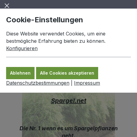
Zum Hauptinhalt springen
Cookie-Einstellungen
Diese Website verwendet Cookies, um eine
bestmögliche Erfahrung bieten zu können.
Konfigurieren
0,00 €
Ware
Ablehnen
Alle Cookies akzeptieren
Datenschutzbestimmungen
|
Impressum
Herzlich Willkommen bei
Spargel.net
Die Nr. 1 wenn es um Spargelpflanzen
geht.