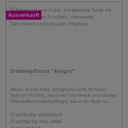
Ausverkauft
Erdbeerpflanze "Allegro"
Allegro ist eine frühe, ertragreiche Sorte mit festen,
hellroten Früchten, intensivem Geschmack und robusten
PflanzenBeschreibung:Allegro, was in der Musik für
„lebhaft“ steht, macht seinem Namen alle Ehre undist in
Sachen Produktionstempo und Gesamtertrag
Fruchtsüße:
aromatisch
außergewöhnlich für eine Frühsorte. Die Früchte sind
Fruchtfarbe:
hell, mittel
sehr einheitlich und fest, schön hellrot und bezaubern