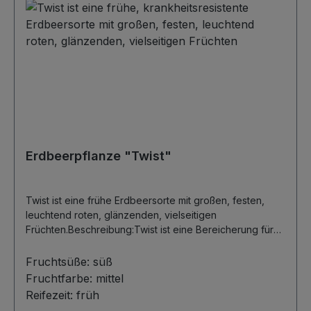
Erdbeerpflanze "Twist"
Twist ist eine frühe Erdbeersorte mit großen, festen,
leuchtend roten, glänzenden, vielseitigen
Früchten.Beschreibung:Twist ist eine Bereicherung für
den frühen Erntebereich. Sie hat große gleichmäßige
Früchte und einen hervorragenden Geschmack. Die
Fruchtsüße:
süß
Fruchtfestigkeit ist sehr hoch, wodurch sie sehr vielseitig
Fruchtfarbe:
mittel
verwendbar ist. Die attraktiven Beeren sind fest,
Reifezeit:
früh
leuchtend rot, glänzend und behalten ihre Fruchtqualität