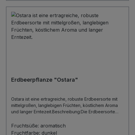
Erdbeerpflanze "Ostara"
Ostara ist eine ertragreiche, robuste Erdbeersorte mit
mittelgroßen, langlebigen Früchten, köstlichem Aroma
und langer Erntezeit.Beschreibung:Die Erdbeersorte
Ostara bezaubert mit ihrer Ernte, die im Juni startet und
je nach Witterung bis in den Herbst anhält. Diese
Fruchtsüße:
aromatisch
Pflanzen überzeugen durch ihr robustes Wachstum und
Fruchtfarbe:
dunkel