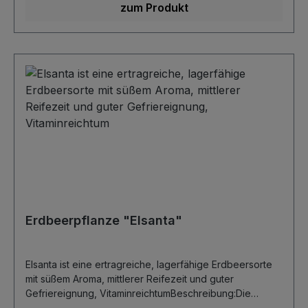
raus.Düngung: je nach Bodentyp einen Vollnährstoff-
zum Produkt
oder Beerendünger geben- viele weitere Infos bei den
Infoseiten weiter unten... -
Erdbeerpflanze "Elsanta"
Elsanta ist eine ertragreiche, lagerfähige Erdbeersorte
mit süßem Aroma, mittlerer Reifezeit und guter
Gefriereignung, VitaminreichtumBeschreibung:Die
Erdbeerpflanze Elsanta zählt zu den meistangebauten