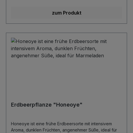
Wurzeln müssen vollständig im Boden sein. Der
Wurzelhals schaut knapp raus.Düngung: je nach
zum Produkt
Bodentyp einen Vollnährstoff- oder Beerendünger
geben- viele weitere Infos bei den Infoseiten weiter
unten... -
Erdbeerpflanze "Honeoye"
Honeoye ist eine frühe Erdbeersorte mit intensivem
Aroma, dunklen Früchten, angenehmer Süße, ideal für