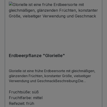
Infoseiten weiter unten... -
Erdbeerpflanze "Glorielle"
Glorielle ist eine frühe Erdbeersorte mit gleichmäßigen,
glänzenden Früchten, konstanter Größe, vielseitiger
Verwendung und GeschmackBeschreibung:Die
Erdbeersorte Glorielle beginnt früh mit der Ernte und hat
einen hervorragenden Geschmack, der die Sinne
Fruchtsüße:
süß
verwöhnt. Ihre Früchte sind außergewöhnlich
Fruchtfarbe:
mittel
gleichmäßig geformt und erstrahlen in einem starken
Reifezeit:
früh
Glanz. Die Größe der Früchte bleibt während der