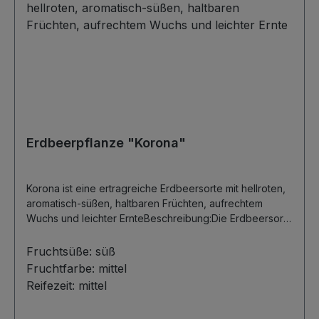
Erdbeerpflanze "Korona"
Korona ist eine ertragreiche Erdbeersorte mit hellroten,
aromatisch-süßen, haltbaren Früchten, aufrechtem
Wuchs und leichter ErnteBeschreibung:Die Erdbeersorte
Korona zählt zu den am häufigsten angebauten
Erdbeeren in Deutschland. Ihre leuchtend hellroten,
Fruchtsüße:
süß
mittelfesten Früchte, mittelgroß bis groß, können für alle
Fruchtfarbe:
mittel
Arten der Verwendung genutzt werden. Die Erdbeeren
Reifezeit:
mittel
sind aromatisch, süß und weisen gute Haltbarkeit auf.
Korona ist dank ihres aufrechten Wuchses und hohen