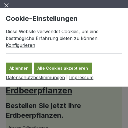
Zum Hauptinhalt springen
Cookie-Einstellungen
Diese Website verwendet Cookies, um eine
bestmögliche Erfahrung bieten zu können.
Konfigurieren
0,00 €
Ware
Ablehnen
Alle Cookies akzeptieren
Erdbeerpflanzen
Datenschutzbestimmungen
|
Impressum
Erdbeerpflanzen
Bestellen Sie jetzt Ihre
Erdbeerpflanzen.
- frische Grünpflanzen