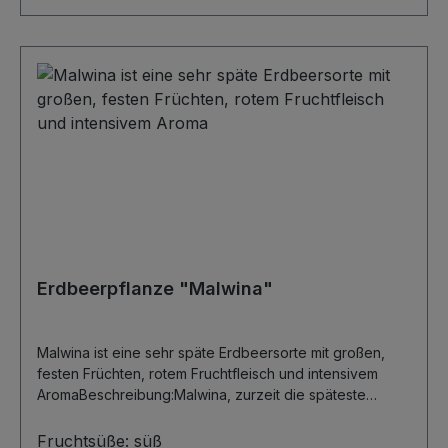
vollständig im Boden sein. Der Wurzelhals schaut knapp
raus.Düngung: je nach Bodentyp einen Vollnährstoff-
oder Beerendünger geben- viele weitere Infos bei den
Infoseiten weiter unten... -
Erdbeerpflanze "Malwina"
Malwina ist eine sehr späte Erdbeersorte mit großen,
festen Früchten, rotem Fruchtfleisch und intensivem
AromaBeschreibung:Malwina, zurzeit die späteste
Erdbeersorte auf dem Markt, überrascht mit einem
Erntebeginn, der etwa drei Wochen nach Sorten wie
Fruchtsüße:
süß