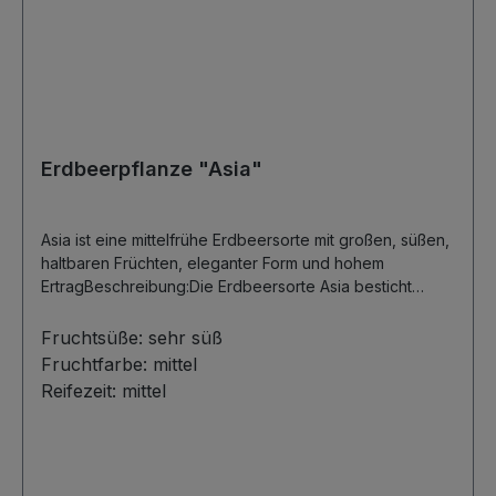
Erdbeerpflanze "Asia"
Asia ist eine mittelfrühe Erdbeersorte mit großen, süßen,
haltbaren Früchten, eleganter Form und hohem
ErtragBeschreibung:Die Erdbeersorte Asia besticht
durch ihren mittelfrühen Erntebeginn und verwöhnt mit
außergewöhnlich süßen und äußerst großen Früchten.
Fruchtsüße:
sehr süß
Ihre lange, konische Form verleiht ihnen eine elegante
Fruchtfarbe:
mittel
Erscheinung, da sie in leuchtendem Rot erstrahlen. Das
Reifezeit:
mittel
rote Fruchtfleisch offenbart nicht nur vorzüglichen
Geschmack, sondern sorgt auch für bemerkenswerte
Haltbarkeit. Mit herausragenden Ertragseigenschaften ist
Asia eine erstklassige Wahl für all jene, die auf Qualität
und Quantität gleichermaßen Wert legen.Anforderung an