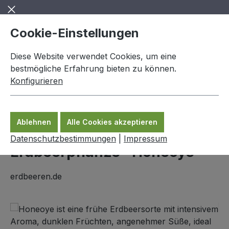
Zum Hauptinhalt springen
Cookie-Einstellungen
Diese Website verwendet Cookies, um eine
bestmögliche Erfahrung bieten zu können.
Konfigurieren
0,00 €
Ware
Ablehnen
Alle Cookies akzeptieren
Erdbeerpflanzen
Datenschutzbestimmungen
|
Impressum
Erdbeerpflanze "Honeoye"
erdbeeren.de
Bildergalerie überspringen