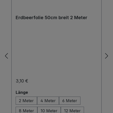
Erdbeerfolie 50cm breit 2 Meter
Regulärer Preis:
3,10 €
auswählen
Länge
2 Meter
4 Meter
6 Meter
8 Meter
10 Meter
12 Meter