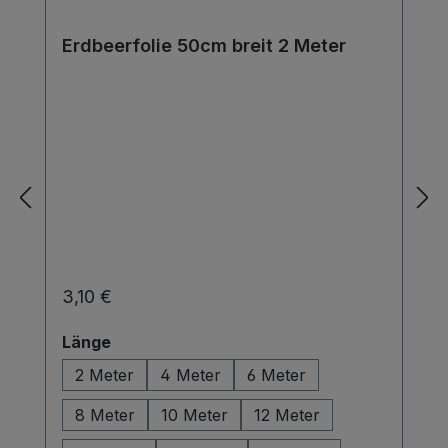
Erdbeerfolie 50cm breit 2 Meter
Regulärer Preis:
3,10 €
auswählen
Länge
2 Meter
4 Meter
6 Meter
8 Meter
10 Meter
12 Meter