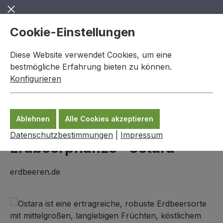
Zum Hauptinhalt springen
Cookie-Einstellungen
Diese Website verwendet Cookies, um eine
bestmögliche Erfahrung bieten zu können.
Konfigurieren
0,00 €
Ware
Ablehnen
Alle Cookies akzeptieren
Erdbeerpflanzen
Datenschutzbestimmungen
|
Impressum
Erdbeerpflanze "Ostara"
erdbeeren.de
Bildergalerie überspringen