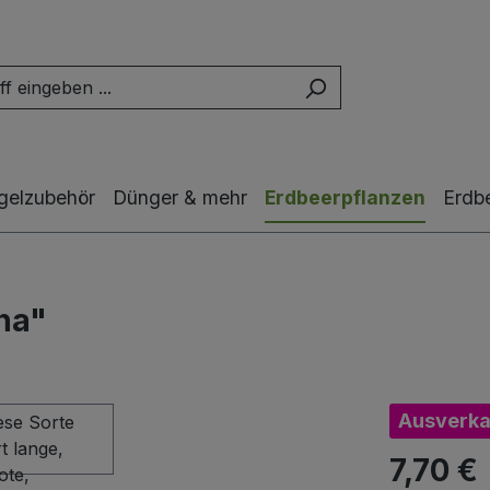
gelzubehör
Dünger & mehr
Erdbeerpflanzen
Erdb
na"
Ausverka
7,70 €