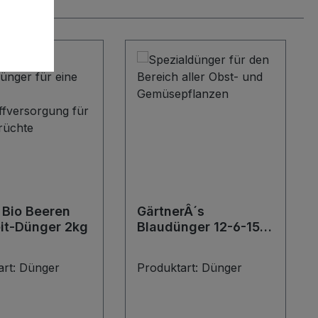
Bio Beeren
GärtnerÂ´s
it-Dünger 2kg
Blaudünger 12-6-15-2
2,5kg
art:
Dünger
Produktart:
Dünger