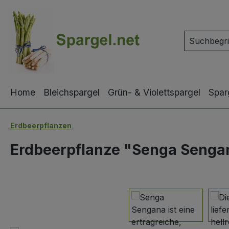
m Hauptinhalt springen
Zur Suche springen
Zur Hauptnavigation springen
Home
Bleichspargel
Grün- & Violettspargel
Spar
Erdbeerpflanzen
Erdbeerpflanze "Senga Senga
Bildergalerie überspringen