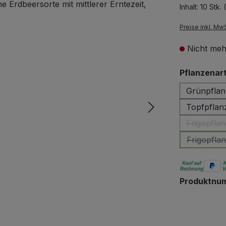
Inhalt:
10 Stk.
Preise inkl. Mw
Nicht meh
Pflanzenar
Grünpflan
Topfpflanz
Frigopflan
Frigopflan
Produktnu