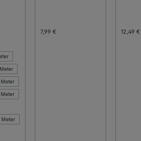
Regulärer Preis:
Regulär
7,99 €
12,49 €
n
eter
 Meter
 Meter
 Meter
 Meter