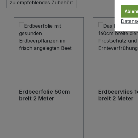
zu empfehlendes Zubehör:
Ableh
Produktgalerie überspringen
Datens
Erdbeerfolie 50cm
Erdbeervlies 
breit 2 Meter
breit 2 Meter