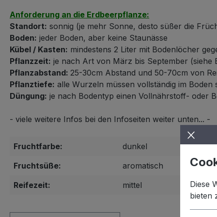
Anforderung an die Erdbeerpflanze:
Standort:
sonnig (je mehr Sonne, desto süßer die Früc
Boden:
jeder Boden, aber keine Staunässe
Kübel / Kasten:
mindestens 2 Liter mit Bodenlöcher ge
Pflanzzeit:
je nach Art von März bis September (siehe 
Pflanzabstand:
25-30cm Abstand und 50-70cm von Rei
Pflanztiefe:
alle Wurzeln müssen vollständig im Boden 
Düngung:
je nach Bodentyp einen Vollnährstoff- oder
- viele weitere Infos bei den Infoseiten weiter unten... -
Fruchtfarbe:
dunkel
Cook
Fruchtsüße:
aromatisch
Diese 
Reifezeit:
mittel
bieten