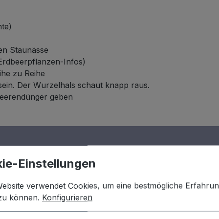
hte)
gen Staunässe
Erdbeerpflanzen-Infos)
he zu Reihe
sein. Der Wurzelhals schaut knapp raus.
 Beerendünger geben
ie-Einstellungen
Website verwendet Cookies, um eine bestmögliche Erfahru
 zu können.
Konfigurieren