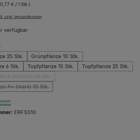
(0,77 € / 1 Stk.)
St. zzgl. Versandkosten
r verfügbar
auswählen
t
ze 25 Stk.
Grünpflanze 10 Stk.
e 6 Stk.
Topfpflanze 15 Stk.
Topfpflanze 25 Stk.
ze A (normal) 20 Stk.
(Diese Option ist zurzeit nicht verfügbar.)
ze A+ (stark) 10 Stk.
(Diese Option ist zurzeit nicht verfügbar.)
mmer:
ERFSS10