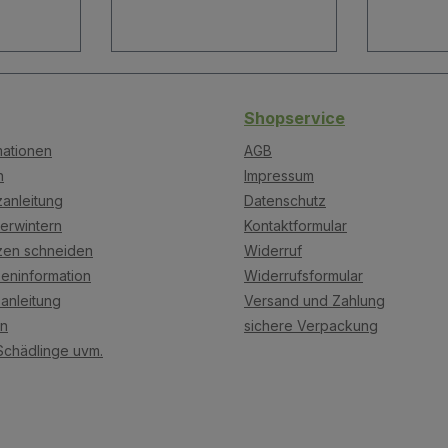
Shopservice
mationen
AGB
n
Impressum
anleitung
Datenschutz
erwintern
Kontaktformular
zen schneiden
Widerruf
eninformation
Widerrufsformular
anleitung
Versand und Zahlung
on
sichere Verpackung
Schädlinge uvm.