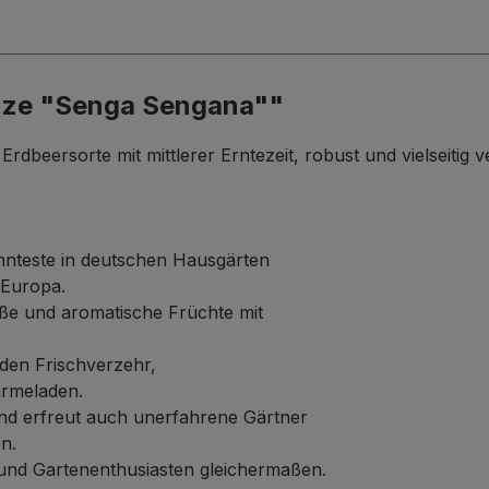
anze "Senga Sengana""
rdbeersorte mit mittlerer Erntezeit, robust und vielseitig
annteste in deutschen Hausgärten
 Europa.
üße und aromatische Früchte mit
 den Frischverzehr,
armeladen.
d erfreut auch unerfahrene Gärtner
n.
 und Gartenenthusiasten gleichermaßen.