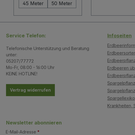
45 Meter
50 Meter
Service Telefon:
Infoseiten
Erdbeerinfor
Telefonische Unterstützung und Beratung
Erdbeersorte
unter:
Erdbeerpflanz
05207/77772
Mo-Fr, 08:00 - 16:00 Uhr
Erdbeeren üb
KEINE HOTLINE!
Erdbeerpflan
Spargelpflanz
Vertrag widerrufen
Spargelpflanz
Spargellexik
Krankheiten, 
Newsletter abonnieren
E-Mail-Adresse
*