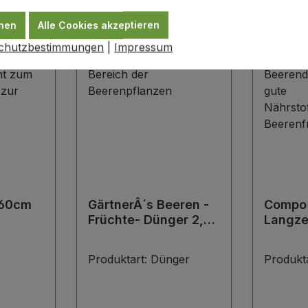
nen
Alle Cookies akzeptieren
chutzbestimmungen
|
Impressum
160cm
GärtnerÂ´s Beeren -
Compo 
Früchte- Dünger 2,5
Langze
kg
Produktart:
Dünger
Produkt