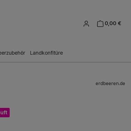
0,00 €
Ware
eerzubehör
Landkonfitüre
erdbeeren.de
uft