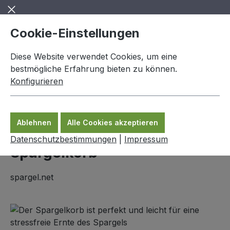
Zum Hauptinhalt springen
Cookie-Einstellungen
Diese Website verwendet Cookies, um eine
bestmögliche Erfahrung bieten zu können.
Konfigurieren
0,00 €
Ware
Ablehnen
Alle Cookies akzeptieren
Spargelzubehör
Datenschutzbestimmungen
|
Impressum
Spargelkorb
spargel.net
Bildergalerie überspringen