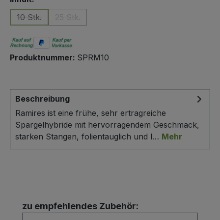
10 Stk.
25 Stk.
(Diese Option ist zurzeit nicht verfügbar.)
(Diese Option ist zurzeit nicht verfügbar.)
Produktnummer:
SPRM10
Beschreibung
Ramires ist eine frühe, sehr ertragreiche
Spargelhybride mit hervorragendem Geschmack,
starken Stangen, folientauglich und l…
Mehr
Produktgalerie überspringen
zu empfehlendes Zubehör: