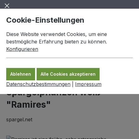
Zum Hauptinhalt springen
Cookie-Einstellungen
Diese Website verwendet Cookies, um eine
bestmögliche Erfahrung bieten zu können.
Konfigurieren
0,00 €
Ware
Ablehnen
Alle Cookies akzeptieren
Bleichspargel
Datenschutzbestimmungen
|
Impressum
Spargelpflanzen weiß
"Ramires"
spargel.net
Bildergalerie überspringen